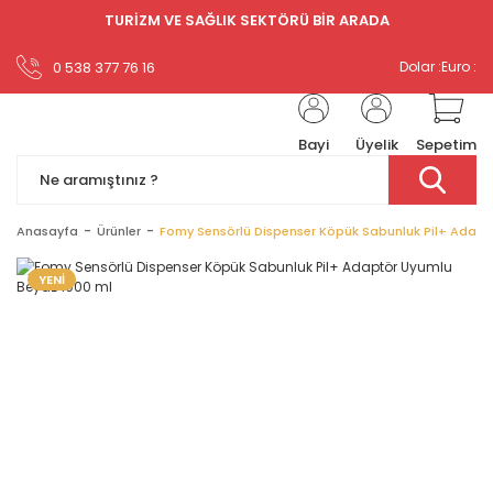
TURİZM VE SAĞLIK SEKTÖRÜ BİR ARADA
0 538 377 76 16
Dolar :
Euro :
Bayi
Üyelik
Sepetim
Anasayfa
Ürünler
Fomy Sensörlü Dispenser Köpük Sabunluk Pil+ Adapt
YENİ