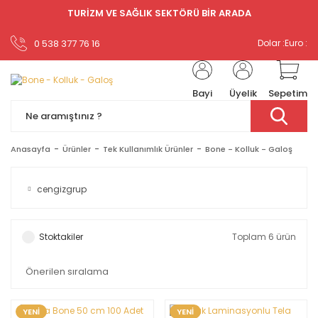
TURİZM VE SAĞLIK SEKTÖRÜ BİR ARADA
0 538 377 76 16
Dolar :
Euro :
Bayi
Üyelik
Sepetim
Anasayfa
Ürünler
Tek Kullanımlık Ürünler
Bone - Kolluk - Galoş
cengizgrup
Stoktakiler
Toplam 6 ürün
YENİ
YENİ