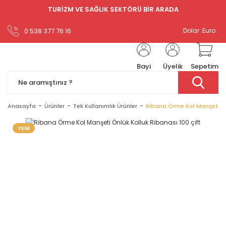
TURİZM VE SAĞLIK SEKTÖRÜ BİR ARADA
0 538 377 76 16
Dolar :
Euro :
Bayi
Üyelik
Sepetim
Anasayfa
Ürünler
Tek Kullanımlık Ürünler
Ribana Örme Kol Manşeti Önl
YENİ