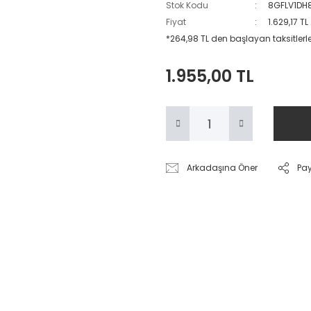
Stok Kodu
8GFLV1DH
Fiyat
1.629,17 T
*264,98 TL den başlayan taksitlerle
1.955,00 TL
Arkadaşına Öner
Pa