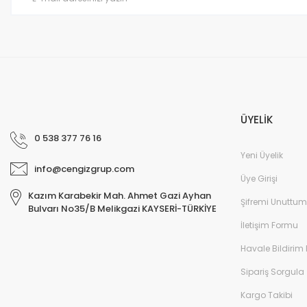
Bu ürüne benzer farklı alternatifler olmalı.
ÜYELİK
0 538 377 76 16
Yeni Üyelik
info@cengizgrup.com
Üye Girişi
Kazım Karabekir Mah. Ahmet Gazi Ayhan
Şifremi Unuttum
Bulvarı No35/B Melikgazi KAYSERİ-TÜRKİYE
İletişim Formu
Havale Bildirim
Sipariş Sorgula
Kargo Takibi