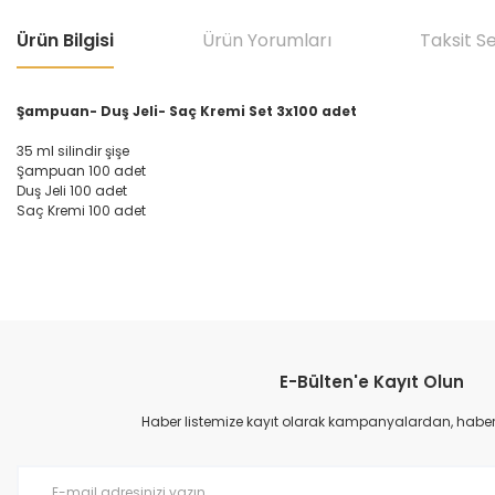
Ürün Bilgisi
Ürün Yorumları
Taksit S
Şampuan- Duş Jeli- Saç Kremi Set 3x100 adet
35 ml silindir şişe
Şampuan 100 adet
Duş Jeli 100 adet
Saç Kremi 100 adet
Bu ürünün fiyat bilgisi, resim, ürün açıklamalarında ve diğer konular
Görüş ve önerileriniz için teşekkür ederiz.
E-Bülten'e Kayıt Olun
Ürün resmi kalitesiz, bozuk veya görüntülenemiyor.
Ürün açıklamasında eksik bilgiler bulunuyor.
Haber listemize kayıt olarak kampanyalardan, haberda
Ürün bilgilerinde hatalar bulunuyor.
Ürün fiyatı diğer sitelerden daha pahalı.