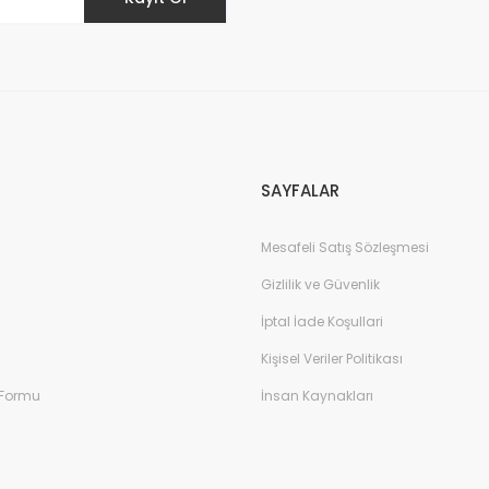
Gönder
SAYFALAR
Mesafeli Satış Sözleşmesi
Gizlilik ve Güvenlik
İptal İade Koşullari
Kişisel Veriler Politikası
 Formu
İnsan Kaynakları