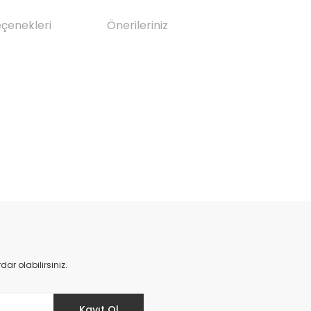
eçenekleri
Önerileriniz
da yetersiz gördüğünüz noktaları öneri formunu kullanarak tarafımıza il
Bu ürüne ilk yorumu siz yapın!
Yorum Yaz
r olabilirsiniz.
Kayıt Ol