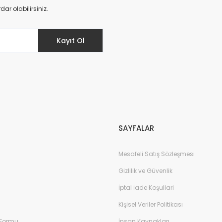
Yorum Yaz
r olabilirsiniz.
Kayıt Ol
Gönder
SAYFALAR
Mesafeli Satış Sözleşmesi
Gizlilik ve Güvenlik
İptal İade Koşullari
Kişisel Veriler Politikası
 Formu
İnsan Kaynakları