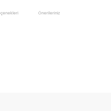
eçenekleri
Önerileriniz
da yetersiz gördüğünüz noktaları öneri formunu kullanarak tarafımıza il
Bu ürüne ilk yorumu siz yapın!