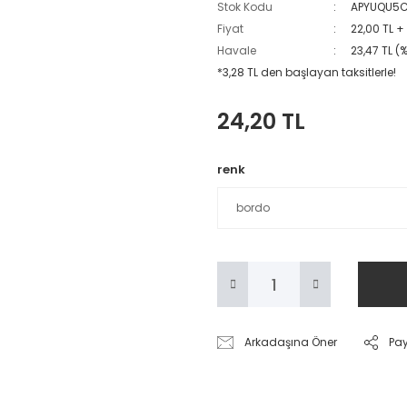
Stok Kodu
APYUQU5C
Fiyat
22,00 TL +
Havale
23,47 TL (
*3,28 TL den başlayan taksitlerle!
24,20 TL
renk
Arkadaşına Öner
Pa