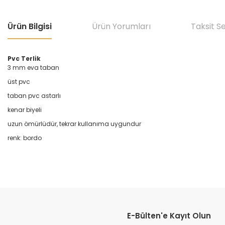
Ürün Bilgisi
Ürün Yorumları
Taksit S
Pvc Terlik
3 mm eva taban
üst pvc
taban pvc astarlı
kenar biyeli
uzun ömürlüdür, tekrar kullanıma uygundur
renk: bordo
Bu ürünün fiyat bilgisi, resim, ürün açıklamalarında ve diğer konular
Görüş ve önerileriniz için teşekkür ederiz.
E-Bülten'e Kayıt Olun
Ürün resmi kalitesiz, bozuk veya görüntülenemiyor.