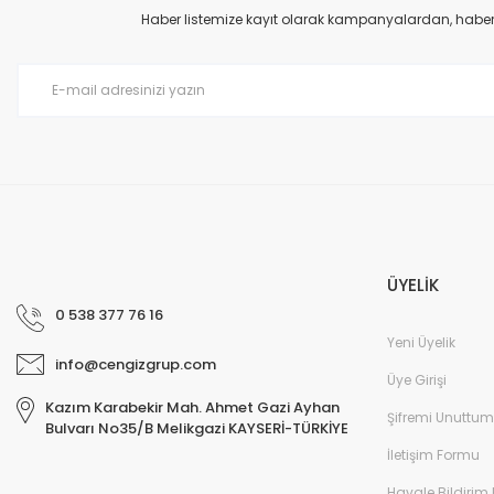
Ürün açıklamasında eksik bilgiler bulunuyor.
Haber listemize kayıt olarak kampanyalardan, haberda
Ürün bilgilerinde hatalar bulunuyor.
Ürün fiyatı diğer sitelerden daha pahalı.
Bu ürüne benzer farklı alternatifler olmalı.
ÜYELİK
0 538 377 76 16
Yeni Üyelik
info@cengizgrup.com
Üye Girişi
Kazım Karabekir Mah. Ahmet Gazi Ayhan
Şifremi Unuttum
Bulvarı No35/B Melikgazi KAYSERİ-TÜRKİYE
İletişim Formu
Havale Bildirim