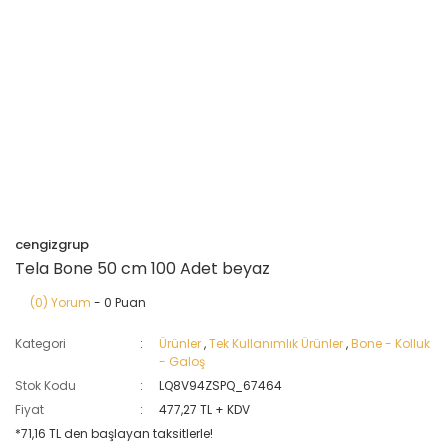
cengizgrup
Tela Bone 50 cm 100 Adet beyaz
(0) Yorum
- 0 Puan
Kategori
Ürünler
,
Tek Kullanımlık Ürünler
,
Bone - Kolluk
- Galoş
Stok Kodu
LQ8V94ZSPQ_67464
Fiyat
477,27 TL + KDV
*71,16 TL den başlayan taksitlerle!